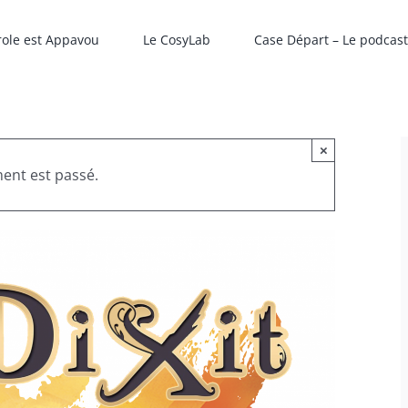
role est Appavou
Le CosyLab
Case Départ – Le podcast
×
ent est passé.