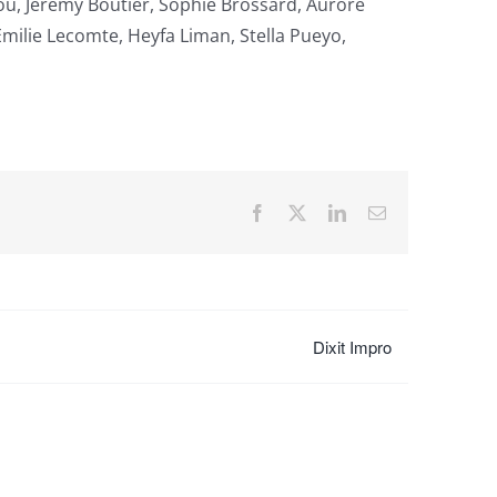
ou, Jérémy Boutier, Sophie Brossard, Aurore
Emilie Lecomte, Heyfa Liman, Stella Pueyo,
Facebook
X
LinkedIn
Email
Dixit Impro