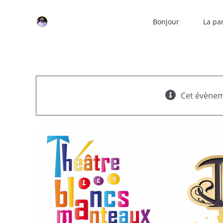
Skip
to
Bonjour
La pa
content
Cet évènem