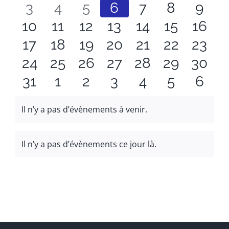
évènements
0
évènements
0
évènements
0
évènements
0
évènements
0
0
évèneme
0
évèn
3
4
5
6
7
8
9
0
évènements
0
évènements
0
évènements
0
évènements
0
évènements
0
évèneme
0
évèn
10
11
12
13
14
15
16
évènements
0
0
évènements
0
évènements
0
évènements
évènements
0
0
évènemen
0
évèn
17
18
19
20
21
22
23
0
évènements
0
évènements
0
évènements
évènements
0
0
évènements
0
évènemen
0
évèn
24
25
26
27
28
29
30
évènements
0
évènements
0
évènements
0
évènements
0
évènements
0
évènemen
0
évèn
0
31
1
2
3
4
5
6
évènements
évènements
évènements
évènements
évènements
évèneme
évèn
Il n’y a pas d’évènements à venir.
Notice
Il n’y a pas d’évènements ce jour là.
Notice