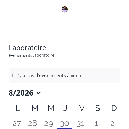
Skip
to
content
Laboratoire
Laboratoire
Évènements
Évènements
Il n’y a pas d’évènements à venir.
Notice
8/2026
Sélectionnez
Calendrier
L
LUNDI
M
MARDI
M
MERCREDI
J
JEUDI
V
VENDREDI
S
SAMED
D
DI
une
date.
de
0
0
0
0
0
0
0
27
28
29
30
31
1
2
Évènements