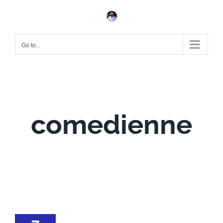
Skip
to
content
Go to...
comedienne